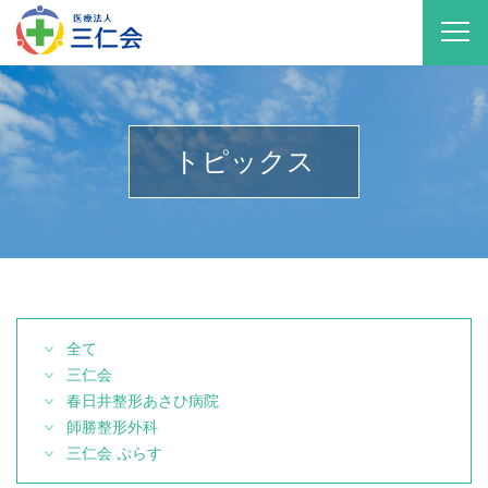
トピックス
全て
三仁会
春日井整形あさひ病院
師勝整形外科
三仁会 ぷらす