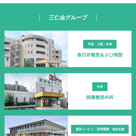
三仁会グループ
手術・入院・外来
春日井整形あさひ病院
外来
師勝整形外科
通所リハビリ・訪問看護・包括支援